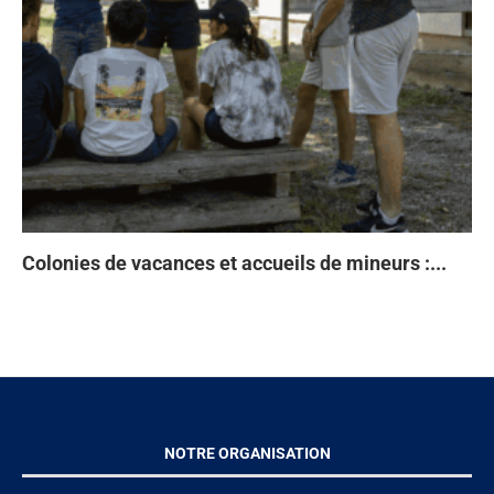
Colonies de vacances et accueils de mineurs :...
Ta
93
Di
À 
en
NOTRE ORGANISATION