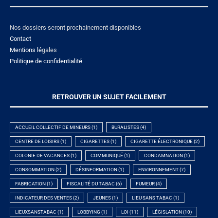
Nos dossiers seront prochainement disponibles
Contact
Mentions lé
gales
Politique de confidentialité
RETROUVER UN SUJET FACILEMENT
ACCUEIL COLLECTIF DE MINEURS
(1)
BURALISTES
(4)
CENTRE DE LOISIRS
(1)
CIGARETTES
(1)
CIGARETTE ÉLECTRONIQUE
(2)
COLONIE DE VACANCES
(1)
COMMUNIQUÉ
(1)
CONDAMNATION
(1)
CONSOMMATION
(2)
DÉSINFORMATION
(1)
ENVIRONNEMENT
(7)
FABRICATION
(1)
FISCALITÉ DU TABAC
(6)
FUMEUR
(4)
INDICATEUR DES VENTES
(2)
JEUNES
(1)
LIEU SANS TABAC
(1)
LIEUXSANSTABAC
(1)
LOBBYING
(1)
LOI
(11)
LÉGISLATION
(10)