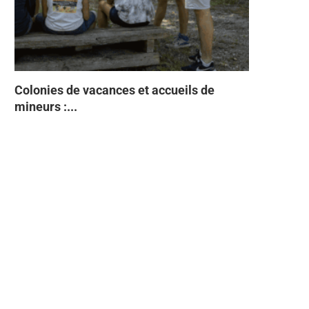
Colonies de vacances et accueils de
Tabac Indi
93% des Fr
Directive 
À quelques
mineurs :...
semestre 2
Faites ente
sans...