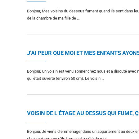
Bonjour, Mes voisins du dessous fument quand ils sont dans leur
de la chambre de ma fille de …
J’AI PEUR QUE MOI ET MES ENFANTS AYON
Bonjour, Un voisin est venu sonner chez nous et a discuté avec 
qui était ouverte (environ 50 cm). Le voisin …
VOISIN DE L’ÉTAGE AU DESSUS QUI FUME, 
Bonjour, Je viens d’emménager dans un appartement au deuxièm
chez moi comme s’ils fumaient à côté de moi. …