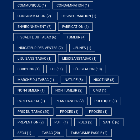
COMMUNIQUÉ
(1)
CONDAMNATION
(1)
e
CONSOMMATION
(2)
DÉSINFORMATION
(1)
ENVIRONNEMENT
(7)
FABRICATION
(1)
FISCALITÉ DU TABAC
(6)
FUMEUR
(4)
INDICATEUR DES VENTES
(2)
JEUNES
(1)
LIEU SANS TABAC
(1)
LIEUXSANSTABAC
(1)
LOBBYING
(1)
LOI
(11)
LÉGISLATION
(10)
MARCHÉ DU TABAC
(1)
NATURE
(3)
NICOTINE
(3)
NON-FUMEUR
(1)
NON FUMEUR
(2)
OMS
(1)
PARTENARIAT
(1)
PLAN CANCER
(2)
POLITIQUE
(1)
PRIX DU TABAC
(20)
PROCES
(1)
PROCÈS
(1)
PRÉVENTION
(2)
PUFF
(1)
RDLG
(2)
SANTÉ
(6)
SÉCU
(1)
TABAC
(20)
TABAGISME PASSIF
(2)