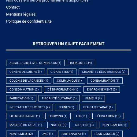
Nos dossiers seront prochainement disponibles
Contact
Mentions lé
gales
Politique de confidentialité
RETROUVER UN SUJET FACILEMENT
ACCUEIL COLLECTIF DE MINEURS
(1)
BURALISTES
(4)
CENTRE DE LOISIRS
(1)
CIGARETTES
(1)
CIGARETTE ÉLECTRONIQUE
(2)
COLONIE DE VACANCES
(1)
COMMUNIQUÉ
(1)
CONDAMNATION
(1)
CONSOMMATION
(2)
DÉSINFORMATION
(1)
ENVIRONNEMENT
(7)
FABRICATION
(1)
FISCALITÉ DU TABAC
(6)
FUMEUR
(4)
INDICATEUR DES VENTES
(2)
JEUNES
(1)
LIEU SANS TABAC
(1)
LIEUXSANSTABAC
(1)
LOBBYING
(1)
LOI
(11)
LÉGISLATION
(10)
MARCHÉ DU TABAC
(1)
NATURE
(3)
NICOTINE
(3)
NON-FUMEUR
(1)
NON FUMEUR
(2)
OMS
(1)
PARTENARIAT
(1)
PLAN CANCER
(2)