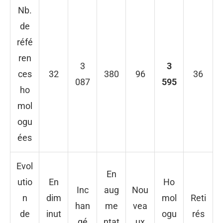
Nb.
de
réfé
ren
3
3
ces
32
380
96
36
087
595
ho
mol
ogu
ées
Evol
En
utio
En
Ho
Inc
aug
Nou
n
dim
mol
Reti
han
me
vea
de
inut
ogu
rés
gé
ntat
ux