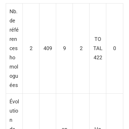
Nb.
de
réfé
ren
TO
ces
2
409
9
2
TAL
0
ho
422
mol
ogu
ées
Évol
utio
n