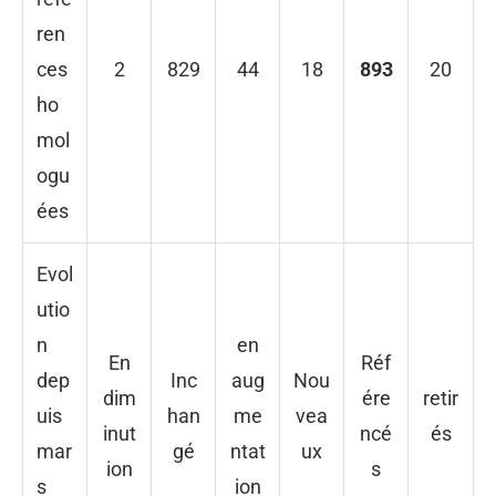
ren
ces
2
829
44
18
893
20
ho
mol
ogu
ées
Evol
utio
n
en
En
Réf
dep
Inc
aug
Nou
dim
ére
retir
uis
han
me
vea
inut
ncé
és
mar
gé
ntat
ux
ion
s
s
ion