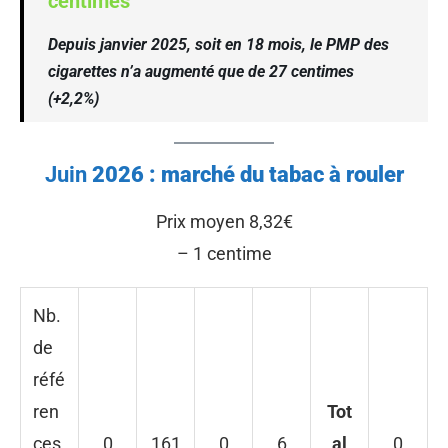
centimes
Depuis janvier 2025, soit en 18 mois, le PMP des
cigarettes n’a augmenté que de 27 centimes
(+2,2%)
Juin
2026 : marché du tabac à rouler
Prix moyen 8,32€
– 1 centime
Nb.
de
réfé
ren
Tot
ces
0
161
0
6
al
0