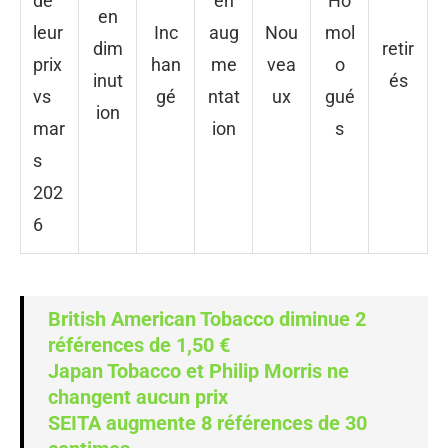
de
en
Ho
en
leur
Inc
aug
Nou
mol
dim
retir
prix
han
me
vea
o
inut
és
vs
gé
ntat
ux
gué
ion
mar
ion
s
s
202
6
British American Tobacco diminue 2
références de 1,50 €
Japan Tobacco et Philip Morris ne
changent aucun prix
SEITA augmente 8 références de 30