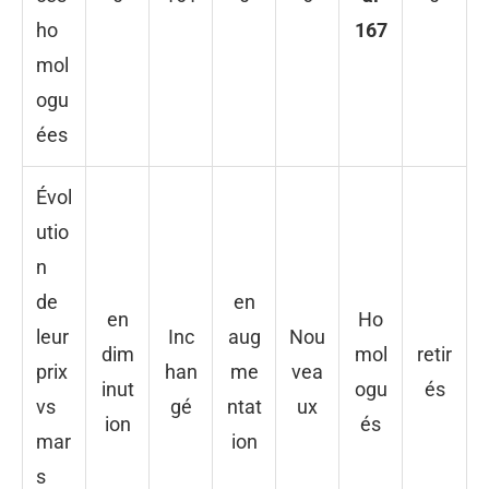
ho
167
mol
ogu
ées
Évol
utio
n
de
en
en
Ho
leur
Inc
aug
Nou
dim
mol
retir
prix
han
me
vea
inut
ogu
és
vs
gé
ntat
ux
ion
és
mar
ion
s