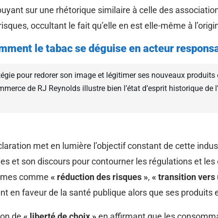
uyant sur une rhétorique similaire à celle des association
risques, occultant le fait qu’elle en est elle-même à l’orig
comment le tabac se déguise en acteur respons
tégie pour redorer son image et légitimer ses nouveaux produits 
merce de RJ Reynolds illustre bien l’état d’esprit historique de l
ration met en lumière l’objectif constant de cette industr
s et son discours pour contourner les régulations et les
 termes comme
« réduction des risques »
,
« transition ver
ent en faveur de la santé publique alors que ses produits 
tion de
« liberté de choix »
en affirmant que les consomma