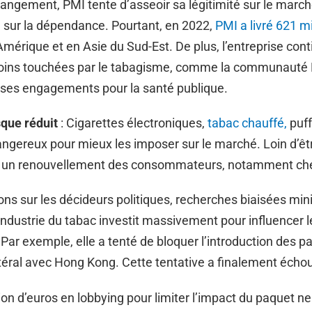
gement, PMI tente d’asseoir sa légitimité sur le marché
sur la dépendance. Pourtant, en 2022,
PMI a livré 621 m
mérique et en Asie du Sud-Est. De plus, l’entreprise con
oins touchées par le tabagisme, comme la communauté Ha
 à ses engagements pour la santé publique.
que réduit
: Cigarettes électroniques,
tabac chauffé,
puff
gereux pour mieux les imposer sur le marché. Loin d’êtr
nt un renouvellement des consommateurs, notamment che
ons sur les décideurs politiques, recherches biaisées mi
ndustrie du tabac investit massivement pour influencer le
. Par exemple, elle a tenté de bloquer l’introduction des 
ilatéral avec Hong Kong. Cette tentative a finalement éch
lion d’euros en lobbying pour limiter l’impact du paquet 