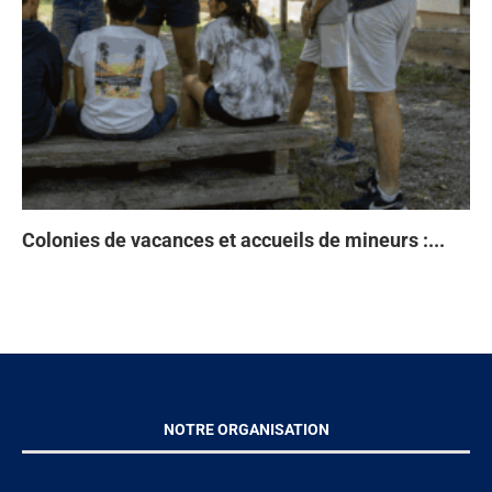
Colonies de vacances et accueils de mineurs :...
Ta
93
Di
À 
en
NOTRE ORGANISATION