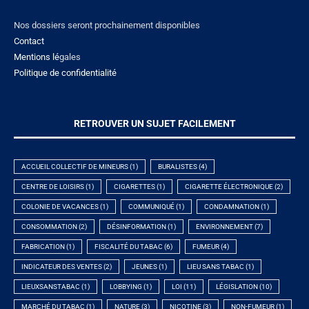
Nos dossiers seront prochainement disponibles
Contact
Mentions lé
gales
Politique de confidentialité
RETROUVER UN SUJET FACILEMENT
ACCUEIL COLLECTIF DE MINEURS
(1)
BURALISTES
(4)
CENTRE DE LOISIRS
(1)
CIGARETTES
(1)
CIGARETTE ÉLECTRONIQUE
(2)
COLONIE DE VACANCES
(1)
COMMUNIQUÉ
(1)
CONDAMNATION
(1)
CONSOMMATION
(2)
DÉSINFORMATION
(1)
ENVIRONNEMENT
(7)
FABRICATION
(1)
FISCALITÉ DU TABAC
(6)
FUMEUR
(4)
INDICATEUR DES VENTES
(2)
JEUNES
(1)
LIEU SANS TABAC
(1)
LIEUXSANSTABAC
(1)
LOBBYING
(1)
LOI
(11)
LÉGISLATION
(10)
MARCHÉ DU TABAC
(1)
NATURE
(3)
NICOTINE
(3)
NON-FUMEUR
(1)