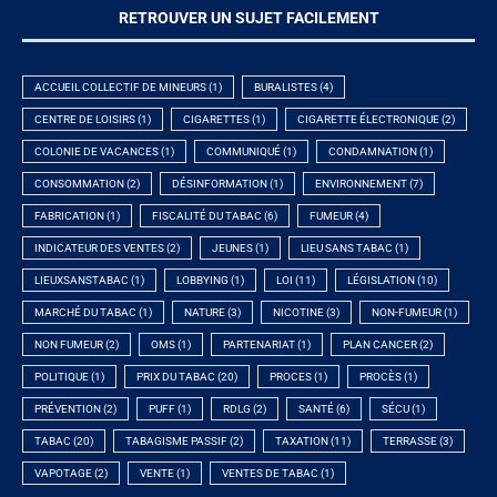
RETROUVER UN SUJET FACILEMENT
ACCUEIL COLLECTIF DE MINEURS
(1)
BURALISTES
(4)
CENTRE DE LOISIRS
(1)
CIGARETTES
(1)
CIGARETTE ÉLECTRONIQUE
(2)
COLONIE DE VACANCES
(1)
COMMUNIQUÉ
(1)
CONDAMNATION
(1)
CONSOMMATION
(2)
DÉSINFORMATION
(1)
ENVIRONNEMENT
(7)
FABRICATION
(1)
FISCALITÉ DU TABAC
(6)
FUMEUR
(4)
INDICATEUR DES VENTES
(2)
JEUNES
(1)
LIEU SANS TABAC
(1)
LIEUXSANSTABAC
(1)
LOBBYING
(1)
LOI
(11)
LÉGISLATION
(10)
MARCHÉ DU TABAC
(1)
NATURE
(3)
NICOTINE
(3)
NON-FUMEUR
(1)
NON FUMEUR
(2)
OMS
(1)
PARTENARIAT
(1)
PLAN CANCER
(2)
POLITIQUE
(1)
PRIX DU TABAC
(20)
PROCES
(1)
PROCÈS
(1)
PRÉVENTION
(2)
PUFF
(1)
RDLG
(2)
SANTÉ
(6)
SÉCU
(1)
TABAC
(20)
TABAGISME PASSIF
(2)
TAXATION
(11)
TERRASSE
(3)
VAPOTAGE
(2)
VENTE
(1)
VENTES DE TABAC
(1)