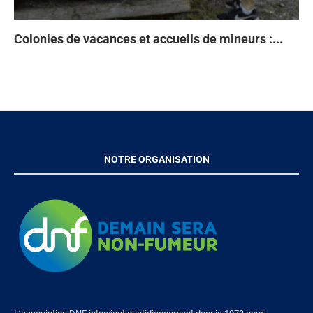
Colonies de vacances et accueils de mineurs :...
Ta
93
Di
À 
en
NOTRE ORGANISATION