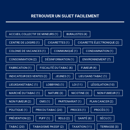
RETROUVER UN SUJET FACILEMENT
ACCUEIL COLLECTIF DE MINEURS
(1)
BURALISTES
(4)
CENTRE DE LOISIRS
(1)
CIGARETTES
(1)
CIGARETTE ÉLECTRONIQUE
(2)
COLONIE DE VACANCES
(1)
COMMUNIQUÉ
(1)
CONDAMNATION
(1)
CONSOMMATION
(2)
DÉSINFORMATION
(1)
ENVIRONNEMENT
(7)
FABRICATION
(1)
FISCALITÉ DU TABAC
(6)
FUMEUR
(4)
INDICATEUR DES VENTES
(2)
JEUNES
(1)
LIEU SANS TABAC
(1)
LIEUXSANSTABAC
(1)
LOBBYING
(1)
LOI
(11)
LÉGISLATION
(10)
MARCHÉ DU TABAC
(1)
NATURE
(3)
NICOTINE
(3)
NON-FUMEUR
(1)
NON FUMEUR
(2)
OMS
(1)
PARTENARIAT
(1)
PLAN CANCER
(2)
POLITIQUE
(1)
PRIX DU TABAC
(20)
PROCES
(1)
PROCÈS
(1)
PRÉVENTION
(2)
PUFF
(1)
RDLG
(2)
SANTÉ
(6)
SÉCU
(1)
TABAC
(20)
TABAGISME PASSIF
(2)
TAXATION
(11)
TERRASSE
(3)