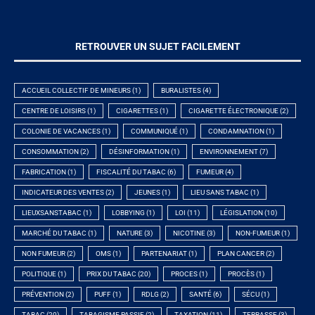
RETROUVER UN SUJET FACILEMENT
ACCUEIL COLLECTIF DE MINEURS
(1)
BURALISTES
(4)
CENTRE DE LOISIRS
(1)
CIGARETTES
(1)
CIGARETTE ÉLECTRONIQUE
(2)
COLONIE DE VACANCES
(1)
COMMUNIQUÉ
(1)
CONDAMNATION
(1)
CONSOMMATION
(2)
DÉSINFORMATION
(1)
ENVIRONNEMENT
(7)
FABRICATION
(1)
FISCALITÉ DU TABAC
(6)
FUMEUR
(4)
INDICATEUR DES VENTES
(2)
JEUNES
(1)
LIEU SANS TABAC
(1)
LIEUXSANSTABAC
(1)
LOBBYING
(1)
LOI
(11)
LÉGISLATION
(10)
MARCHÉ DU TABAC
(1)
NATURE
(3)
NICOTINE
(3)
NON-FUMEUR
(1)
NON FUMEUR
(2)
OMS
(1)
PARTENARIAT
(1)
PLAN CANCER
(2)
POLITIQUE
(1)
PRIX DU TABAC
(20)
PROCES
(1)
PROCÈS
(1)
PRÉVENTION
(2)
PUFF
(1)
RDLG
(2)
SANTÉ
(6)
SÉCU
(1)
TABAC
(20)
TABAGISME PASSIF
(2)
TAXATION
(11)
TERRASSE
(3)