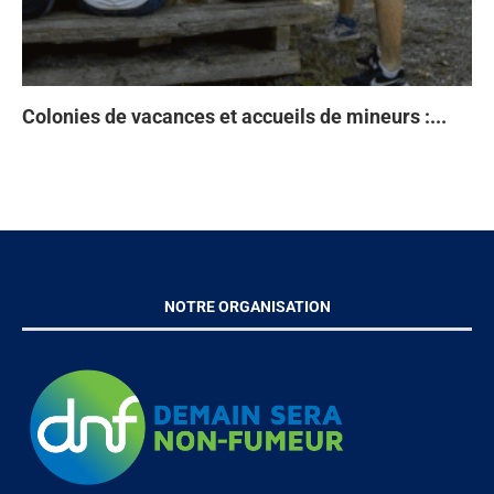
Colonies de vacances et accueils de mineurs :...
Ta
93
Di
À 
en
NOTRE ORGANISATION