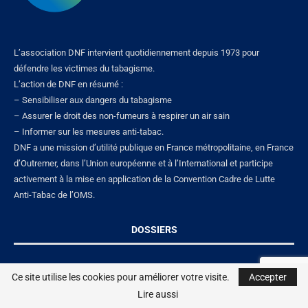
L’association DNF intervient quotidiennement depuis 1973 pour
défendre les victimes du tabagisme.
L’action de DNF en résumé :
– Sensibiliser aux dangers du tabagisme
– Assurer le droit des non-fumeurs à respirer un air sain
– Informer sur les mesures anti-tabac.
DNF a une mission d’utilité publique en France métropolitaine, en France
d’Outremer, dans l’Union européenne et à l’International et participe
activement à la mise en application de la Convention Cadre de Lutte
Anti-Tabac de l’OMS.
DOSSIERS
Nos dossiers seront prochainement disponibles
Ce site utilise les cookies pour améliorer votre visite.
Ce site utilise les cookies pour améliorer votre visite.
Accepter
Accepter
Contact
Lire aussi
Lire aussi
Mentions lé
gales