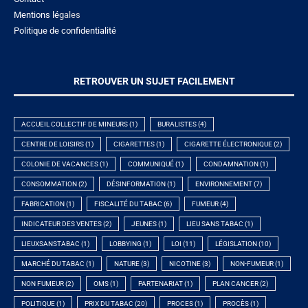
Mentions lé
gales
Politique de confidentialité
RETROUVER UN SUJET FACILEMENT
ACCUEIL COLLECTIF DE MINEURS
(1)
BURALISTES
(4)
CENTRE DE LOISIRS
(1)
CIGARETTES
(1)
CIGARETTE ÉLECTRONIQUE
(2)
COLONIE DE VACANCES
(1)
COMMUNIQUÉ
(1)
CONDAMNATION
(1)
CONSOMMATION
(2)
DÉSINFORMATION
(1)
ENVIRONNEMENT
(7)
FABRICATION
(1)
FISCALITÉ DU TABAC
(6)
FUMEUR
(4)
INDICATEUR DES VENTES
(2)
JEUNES
(1)
LIEU SANS TABAC
(1)
LIEUXSANSTABAC
(1)
LOBBYING
(1)
LOI
(11)
LÉGISLATION
(10)
MARCHÉ DU TABAC
(1)
NATURE
(3)
NICOTINE
(3)
NON-FUMEUR
(1)
NON FUMEUR
(2)
OMS
(1)
PARTENARIAT
(1)
PLAN CANCER
(2)
POLITIQUE
(1)
PRIX DU TABAC
(20)
PROCES
(1)
PROCÈS
(1)