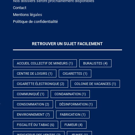
Nos dossiers seront prochainement disponibles
Contact
Mentions lé
gales
Politique de confidentialité
RETROUVER UN SUJET FACILEMENT
ACCUEIL COLLECTIF DE MINEURS
(1)
BURALISTES
(4)
CENTRE DE LOISIRS
(1)
CIGARETTES
(1)
CIGARETTE ÉLECTRONIQUE
(2)
COLONIE DE VACANCES
(1)
COMMUNIQUÉ
(1)
CONDAMNATION
(1)
e
CONSOMMATION
(2)
DÉSINFORMATION
(1)
ENVIRONNEMENT
(7)
FABRICATION
(1)
FISCALITÉ DU TABAC
(6)
FUMEUR
(4)