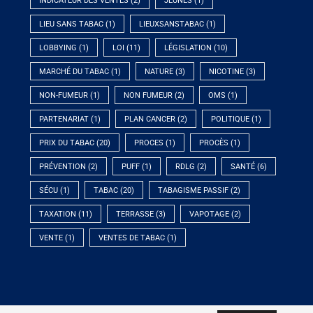
INDICATEUR DES VENTES
(2)
JEUNES
(1)
LIEU SANS TABAC
(1)
LIEUXSANSTABAC
(1)
LOBBYING
(1)
LOI
(11)
LÉGISLATION
(10)
MARCHÉ DU TABAC
(1)
NATURE
(3)
NICOTINE
(3)
NON-FUMEUR
(1)
NON FUMEUR
(2)
OMS
(1)
PARTENARIAT
(1)
PLAN CANCER
(2)
POLITIQUE
(1)
PRIX DU TABAC
(20)
PROCES
(1)
PROCÈS
(1)
PRÉVENTION
(2)
PUFF
(1)
RDLG
(2)
SANTÉ
(6)
SÉCU
(1)
TABAC
(20)
TABAGISME PASSIF
(2)
TAXATION
(11)
TERRASSE
(3)
VAPOTAGE
(2)
VENTE
(1)
VENTES DE TABAC
(1)