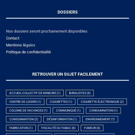
DOSSIERS
Nos dossiers seront prochainement disponibles
Contact
Mentions lé
gales
Politique de confidentialité
RETROUVER UN SUJET FACILEMENT
ACCUEIL COLLECTIF DE MINEURS
(1)
BURALISTES
(4)
CENTRE DE LOISIRS
(1)
CIGARETTES
(1)
CIGARETTE ÉLECTRONIQUE
(2)
COLONIE DE VACANCES
(1)
COMMUNIQUÉ
(1)
CONDAMNATION
(1)
CONSOMMATION
(2)
DÉSINFORMATION
(1)
ENVIRONNEMENT
(7)
FABRICATION
(1)
FISCALITÉ DU TABAC
(6)
FUMEUR
(4)