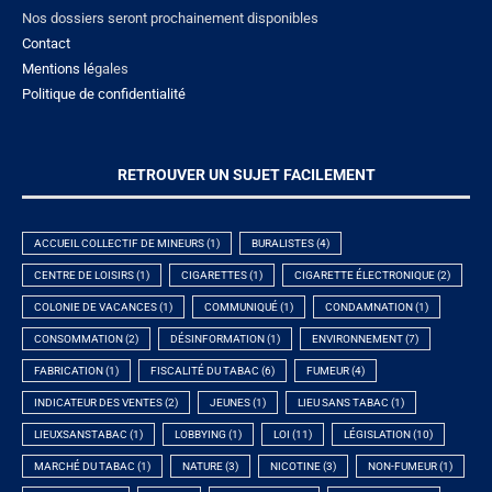
Nos dossiers seront prochainement disponibles
Contact
Mentions lé
gales
Politique de confidentialité
RETROUVER UN SUJET FACILEMENT
ACCUEIL COLLECTIF DE MINEURS
(1)
BURALISTES
(4)
CENTRE DE LOISIRS
(1)
CIGARETTES
(1)
CIGARETTE ÉLECTRONIQUE
(2)
COLONIE DE VACANCES
(1)
COMMUNIQUÉ
(1)
CONDAMNATION
(1)
CONSOMMATION
(2)
DÉSINFORMATION
(1)
ENVIRONNEMENT
(7)
FABRICATION
(1)
FISCALITÉ DU TABAC
(6)
FUMEUR
(4)
INDICATEUR DES VENTES
(2)
JEUNES
(1)
LIEU SANS TABAC
(1)
LIEUXSANSTABAC
(1)
LOBBYING
(1)
LOI
(11)
LÉGISLATION
(10)
MARCHÉ DU TABAC
(1)
NATURE
(3)
NICOTINE
(3)
NON-FUMEUR
(1)