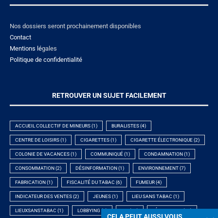
Nos dossiers seront prochainement disponibles
Contact
Mentions lé
gales
Politique de confidentialité
RETROUVER UN SUJET FACILEMENT
ACCUEIL COLLECTIF DE MINEURS
(1)
BURALISTES
(4)
CENTRE DE LOISIRS
(1)
CIGARETTES
(1)
CIGARETTE ÉLECTRONIQUE
(2)
COLONIE DE VACANCES
(1)
COMMUNIQUÉ
(1)
CONDAMNATION
(1)
CONSOMMATION
(2)
DÉSINFORMATION
(1)
ENVIRONNEMENT
(7)
FABRICATION
(1)
FISCALITÉ DU TABAC
(6)
FUMEUR
(4)
INDICATEUR DES VENTES
(2)
JEUNES
(1)
LIEU SANS TABAC
(1)
LIEUXSANSTABAC
(1)
LOBBYING
(1)
LOI
(11)
LÉGISLATION
(10)
CELA PEUT AUSSI VOUS
CELA PEUT AUSSI VOUS