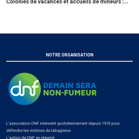
Colonies de vacances et accueils de mineurs :...
Ta
93
Di
À 
20
en
NOTRE ORGANISATION
L’association DNF intervient quotidiennement depuis 1973 pour
défendre les victimes du tabagisme.
L’action de DNF en résumé :