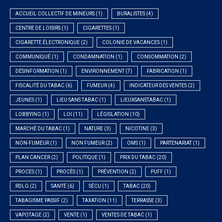
ACCUEIL COLLECTIF DE MINEURS
(1)
BURALISTES
(4)
CENTRE DE LOISIRS
(1)
CIGARETTES
(1)
CIGARETTE ÉLECTRONIQUE
(2)
COLONIE DE VACANCES
(1)
COMMUNIQUÉ
(1)
CONDAMNATION
(1)
CONSOMMATION
(2)
DÉSINFORMATION
(1)
ENVIRONNEMENT
(7)
FABRICATION
(1)
FISCALITÉ DU TABAC
(6)
FUMEUR
(4)
INDICATEUR DES VENTES
(2)
JEUNES
(1)
LIEU SANS TABAC
(1)
LIEUXSANSTABAC
(1)
LOBBYING
(1)
LOI
(11)
LÉGISLATION
(10)
MARCHÉ DU TABAC
(1)
NATURE
(3)
NICOTINE
(3)
NON-FUMEUR
(1)
NON FUMEUR
(2)
OMS
(1)
PARTENARIAT
(1)
PLAN CANCER
(2)
POLITIQUE
(1)
PRIX DU TABAC
(20)
PROCES
(1)
PROCÈS
(1)
PRÉVENTION
(2)
PUFF
(1)
RDLG
(2)
SANTÉ
(6)
SÉCU
(1)
TABAC
(20)
TABAGISME PASSIF
(2)
TAXATION
(11)
TERRASSE
(3)
VAPOTAGE
(2)
VENTE
(1)
VENTES DE TABAC
(1)