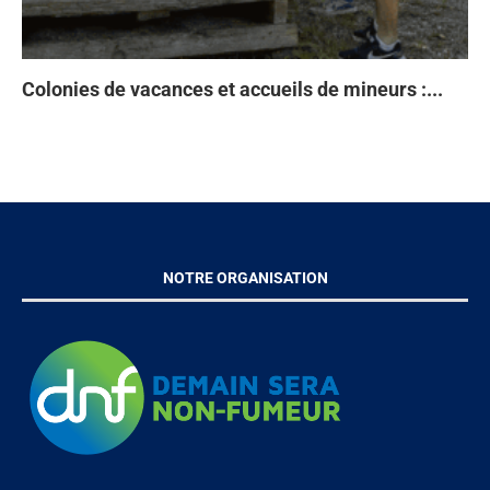
Colonies de vacances et accueils de mineurs :...
Ta
93
Di
À 
en
NOTRE ORGANISATION