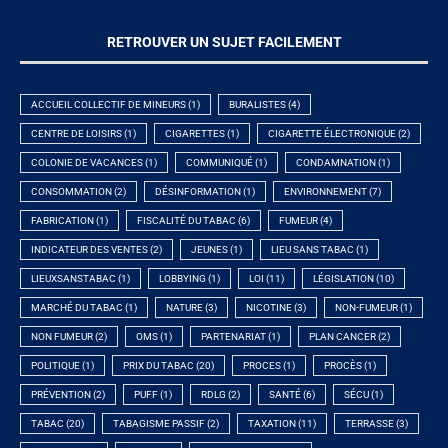
RETROUVER UN SUJET FACILEMENT
ACCUEIL COLLECTIF DE MINEURS
(1)
BURALISTES
(4)
CENTRE DE LOISIRS
(1)
CIGARETTES
(1)
CIGARETTE ÉLECTRONIQUE
(2)
COLONIE DE VACANCES
(1)
COMMUNIQUÉ
(1)
CONDAMNATION
(1)
CONSOMMATION
(2)
DÉSINFORMATION
(1)
ENVIRONNEMENT
(7)
FABRICATION
(1)
FISCALITÉ DU TABAC
(6)
FUMEUR
(4)
INDICATEUR DES VENTES
(2)
JEUNES
(1)
LIEU SANS TABAC
(1)
LIEUXSANSTABAC
(1)
LOBBYING
(1)
LOI
(11)
LÉGISLATION
(10)
MARCHÉ DU TABAC
(1)
NATURE
(3)
NICOTINE
(3)
NON-FUMEUR
(1)
NON FUMEUR
(2)
OMS
(1)
PARTENARIAT
(1)
PLAN CANCER
(2)
POLITIQUE
(1)
PRIX DU TABAC
(20)
PROCES
(1)
PROCÈS
(1)
PRÉVENTION
(2)
PUFF
(1)
RDLG
(2)
SANTÉ
(6)
SÉCU
(1)
TABAC
(20)
TABAGISME PASSIF
(2)
TAXATION
(11)
TERRASSE
(3)