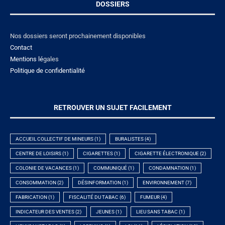
DOSSIERS
Nos dossiers seront prochainement disponibles
Contact
Mentions lé
gales
Politique de confidentialité
RETROUVER UN SUJET FACILEMENT
ACCUEIL COLLECTIF DE MINEURS
(1)
BURALISTES
(4)
CENTRE DE LOISIRS
(1)
CIGARETTES
(1)
CIGARETTE ÉLECTRONIQUE
(2)
COLONIE DE VACANCES
(1)
COMMUNIQUÉ
(1)
CONDAMNATION
(1)
CONSOMMATION
(2)
DÉSINFORMATION
(1)
ENVIRONNEMENT
(7)
FABRICATION
(1)
FISCALITÉ DU TABAC
(6)
FUMEUR
(4)
INDICATEUR DES VENTES
(2)
JEUNES
(1)
LIEU SANS TABAC
(1)