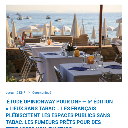
actualité DNF
Communiqué
ÉTUDE OPINIONWAY POUR DNF — 5ᵉ ÉDITION
« LIEUX SANS TABAC » LES FRANÇAIS
PLÉBISCITENT LES ESPACES PUBLICS SANS
TABAC. LES FUMEURS PRÊTS POUR DES