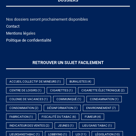
DOSSIERS
Nos dossiers seront prochainement disponibles
Contact
Mentions lé
gales
Politique de confidentialité
RETROUVER UN SUJET FACILEMENT
ACCUEIL COLLECTIF DE MINEURS
(1)
BURALISTES
(4)
CENTRE DE LOISIRS
(1)
CIGARETTES
(1)
CIGARETTE ÉLECTRONIQUE
(2)
COLONIE DE VACANCES
(1)
COMMUNIQUÉ
(1)
CONDAMNATION
(1)
CONSOMMATION
(2)
DÉSINFORMATION
(1)
ENVIRONNEMENT
(7)
FABRICATION
(1)
FISCALITÉ DU TABAC
(6)
FUMEUR
(4)
INDICATEUR DES VENTES
(2)
JEUNES
(1)
LIEU SANS TABAC
(1)
LIEUXSANSTABAC
(1)
LOBBYING
(1)
LOI
(11)
LÉGISLATION
(10)