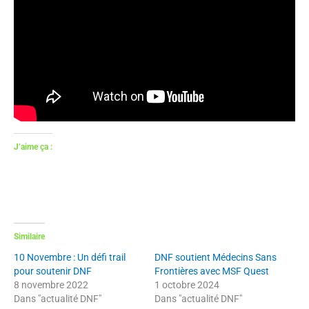
J’aime ça :
Similaire
10 Novembre : Un défi trail
DNF soutient Médecins Sans
pour soutenir DNF
Frontières avec MSF Quest
8 novembre 2022
1 octobre 2024
Dans "actualité DNF"
Dans "actualité DNF"