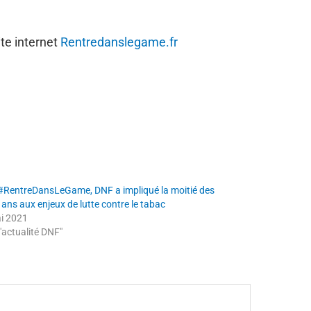
ite internet
Rentredanslegame.fr
#RentreDansLeGame, DNF a impliqué la moitié des
ans aux enjeux de lutte contre le tabac
i 2021
"actualité DNF"