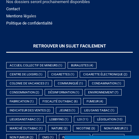
Nos dossiers seront prochainement disponibles
Contact
Mentions lé
gales
Politique de confidentialité
RETROUVER UN SUJET FACILEMENT
ACCUEIL COLLECTIF DE MINEURS
(1)
BURALISTES
(4)
CENTRE DE LOISIRS
(1)
CIGARETTES
(1)
CIGARETTE ÉLECTRONIQUE
(2)
COLONIE DE VACANCES
(1)
COMMUNIQUÉ
(1)
CONDAMNATION
(1)
CONSOMMATION
(2)
DÉSINFORMATION
(1)
ENVIRONNEMENT
(7)
FABRICATION
(1)
FISCALITÉ DU TABAC
(6)
FUMEUR
(4)
INDICATEUR DES VENTES
(2)
JEUNES
(1)
LIEU SANS TABAC
(1)
LIEUXSANSTABAC
(1)
LOBBYING
(1)
LOI
(11)
LÉGISLATION
(10)
MARCHÉ DU TABAC
(1)
NATURE
(3)
NICOTINE
(3)
NON-FUMEUR
(1)
NON FUMEUR
(2)
OMS
(1)
PARTENARIAT
(1)
PLAN CANCER
(2)