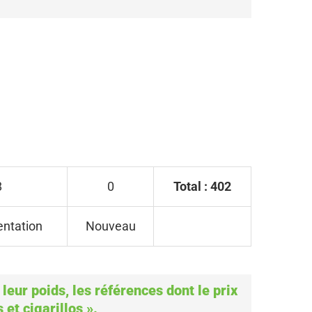
8
0
Total : 402
ntation
Nouveau
eur poids, les références dont le prix
 et cigarillos ».