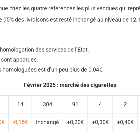
enue chez les quatre références les plus vendues qui re
e 95% des livraisons est resté inchangé au niveau de 12,
homologation des services de l’Etat.
) sont apparues.
 homologuées est d’un peu plus de 0,04€.
Février 2025 : marché des cigarettes
5
14
304
91
4
2
0€
-0,15€
Inchangé
+0,20€
+0,30€
+0,40€