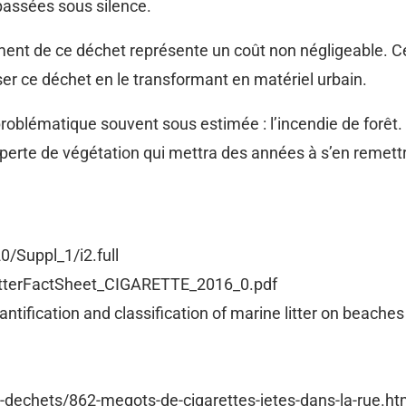
passées sous silence.
tement de ce déchet représente un coût non négligeable. C
ser ce déchet en le transformant en matériel urbain.
e problématique souvent sous estimée : l’incendie de forê
erte de végétation qui mettra des années à s’en remettr
0/Suppl_1/i2.full
/LitterFactSheet_CIGARETTE_2016_0.pdf
tification and classification of marine litter on beache
dechets/862-megots-de-cigarettes-jetes-dans-la-rue.ht