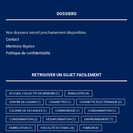
DOSSIERS
Nos dossiers seront prochainement disponibles
Contact
Mentions lé
gales
Politique de confidentialité
RETROUVER UN SUJET FACILEMENT
ACCUEIL COLLECTIF DE MINEURS
(1)
BURALISTES
(4)
CENTRE DE LOISIRS
(1)
CIGARETTES
(1)
CIGARETTE ÉLECTRONIQUE
(2)
COLONIE DE VACANCES
(1)
COMMUNIQUÉ
(1)
CONDAMNATION
(1)
CONSOMMATION
(2)
DÉSINFORMATION
(1)
ENVIRONNEMENT
(7)
FABRICATION
(1)
FISCALITÉ DU TABAC
(6)
FUMEUR
(4)