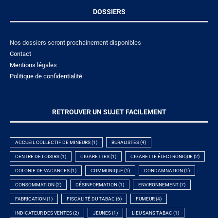
DOSSIERS
Nos dossiers seront prochainement disponibles
Contact
Mentions lé
gales
Politique de confidentialité
RETROUVER UN SUJET FACILEMENT
ACCUEIL COLLECTIF DE MINEURS
(1)
BURALISTES
(4)
CENTRE DE LOISIRS
(1)
CIGARETTES
(1)
CIGARETTE ÉLECTRONIQUE
(2)
COLONIE DE VACANCES
(1)
COMMUNIQUÉ
(1)
CONDAMNATION
(1)
CONSOMMATION
(2)
DÉSINFORMATION
(1)
ENVIRONNEMENT
(7)
FABRICATION
(1)
FISCALITÉ DU TABAC
(6)
FUMEUR
(4)
INDICATEUR DES VENTES
(2)
JEUNES
(1)
LIEU SANS TABAC
(1)