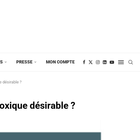
ES
PRESSE
MON COMPTE
e désirable ?
oxique désirable ?