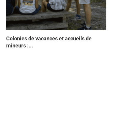
Colonies de vacances et accueils de
Tabac Indi
93% des Fr
Directive 
À quelques
mineurs :...
semestre 2
Faites ente
sans...