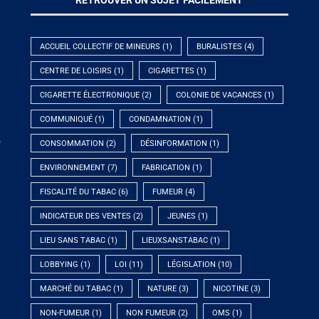
ACCUEIL COLLECTIF DE MINEURS
(1)
BURALISTES
(4)
CENTRE DE LOISIRS
(1)
CIGARETTES
(1)
CIGARETTE ÉLECTRONIQUE
(2)
COLONIE DE VACANCES
(1)
COMMUNIQUÉ
(1)
CONDAMNATION
(1)
e
CONSOMMATION
(2)
DÉSINFORMATION
(1)
ENVIRONNEMENT
(7)
FABRICATION
(1)
FISCALITÉ DU TABAC
(6)
FUMEUR
(4)
INDICATEUR DES VENTES
(2)
JEUNES
(1)
LIEU SANS TABAC
(1)
LIEUXSANSTABAC
(1)
LOBBYING
(1)
LOI
(11)
LÉGISLATION
(10)
MARCHÉ DU TABAC
(1)
NATURE
(3)
NICOTINE
(3)
NON-FUMEUR
(1)
NON FUMEUR
(2)
OMS
(1)