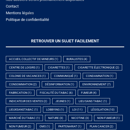
Contact
Mentions lé
gales
Politique de confidentialité
RETROUVER UN SUJET FACILEMENT
ACCUEIL COLLECTIF DE MINEURS
(1)
BURALISTES
(4)
CENTRE DE LOISIRS
(1)
CIGARETTES
(1)
CIGARETTE ÉLECTRONIQUE
(2)
COLONIE DE VACANCES
(1)
COMMUNIQUÉ
(1)
CONDAMNATION
(1)
CONSOMMATION
(2)
DÉSINFORMATION
(1)
ENVIRONNEMENT
(7)
FABRICATION
(1)
FISCALITÉ DU TABAC
(6)
FUMEUR
(4)
INDICATEUR DES VENTES
(2)
JEUNES
(1)
LIEU SANS TABAC
(1)
LIEUXSANSTABAC
(1)
LOBBYING
(1)
LOI
(11)
LÉGISLATION
(10)
MARCHÉ DU TABAC
(1)
NATURE
(3)
NICOTINE
(3)
NON-FUMEUR
(1)
NON FUMEUR
(2)
OMS
(1)
PARTENARIAT
(1)
PLAN CANCER
(2)