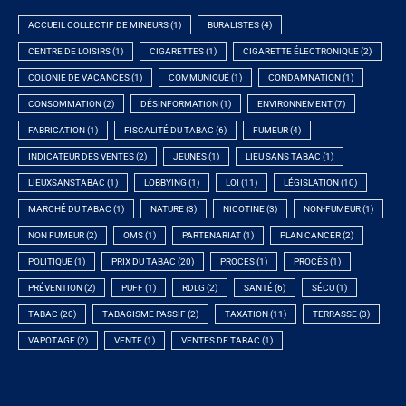
ACCUEIL COLLECTIF DE MINEURS
(1)
BURALISTES
(4)
CENTRE DE LOISIRS
(1)
CIGARETTES
(1)
CIGARETTE ÉLECTRONIQUE
(2)
COLONIE DE VACANCES
(1)
COMMUNIQUÉ
(1)
CONDAMNATION
(1)
CONSOMMATION
(2)
DÉSINFORMATION
(1)
ENVIRONNEMENT
(7)
FABRICATION
(1)
FISCALITÉ DU TABAC
(6)
FUMEUR
(4)
INDICATEUR DES VENTES
(2)
JEUNES
(1)
LIEU SANS TABAC
(1)
LIEUXSANSTABAC
(1)
LOBBYING
(1)
LOI
(11)
LÉGISLATION
(10)
MARCHÉ DU TABAC
(1)
NATURE
(3)
NICOTINE
(3)
NON-FUMEUR
(1)
NON FUMEUR
(2)
OMS
(1)
PARTENARIAT
(1)
PLAN CANCER
(2)
POLITIQUE
(1)
PRIX DU TABAC
(20)
PROCES
(1)
PROCÈS
(1)
PRÉVENTION
(2)
PUFF
(1)
RDLG
(2)
SANTÉ
(6)
SÉCU
(1)
TABAC
(20)
TABAGISME PASSIF
(2)
TAXATION
(11)
TERRASSE
(3)
VAPOTAGE
(2)
VENTE
(1)
VENTES DE TABAC
(1)