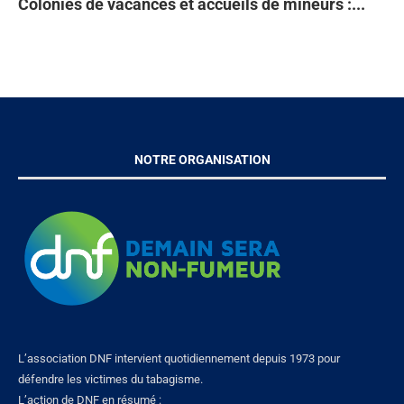
Colonies de vacances et accueils de mineurs :...
Ta
93
Di
À 
en
NOTRE ORGANISATION
L’association DNF intervient quotidiennement depuis 1973 pour
défendre les victimes du tabagisme.
L’action de DNF en résumé :