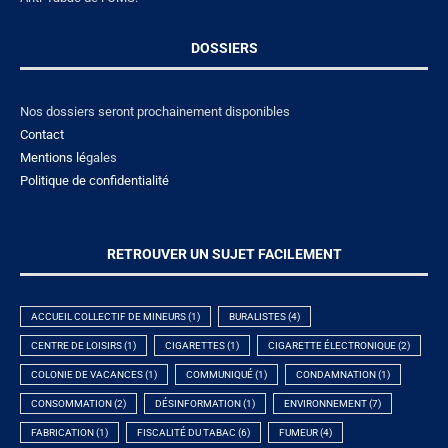
DOSSIERS
Nos dossiers seront prochainement disponibles
Contact
Mentions lé
gales
Politique de confidentialité
RETROUVER UN SUJET FACILEMENT
ACCUEIL COLLECTIF DE MINEURS
(1)
BURALISTES
(4)
CENTRE DE LOISIRS
(1)
CIGARETTES
(1)
CIGARETTE ÉLECTRONIQUE
(2)
COLONIE DE VACANCES
(1)
COMMUNIQUÉ
(1)
CONDAMNATION
(1)
CONSOMMATION
(2)
DÉSINFORMATION
(1)
ENVIRONNEMENT
(7)
FABRICATION
(1)
FISCALITÉ DU TABAC
(6)
FUMEUR
(4)