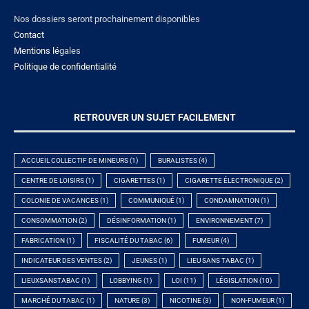
Nos dossiers seront prochainement disponibles
Contact
Mentions lé
gales
Politique de confidentialité
RETROUVER UN SUJET FACILEMENT
ACCUEIL COLLECTIF DE MINEURS
(1)
BURALISTES
(4)
CENTRE DE LOISIRS
(1)
CIGARETTES
(1)
CIGARETTE ÉLECTRONIQUE
(2)
COLONIE DE VACANCES
(1)
COMMUNIQUÉ
(1)
CONDAMNATION
(1)
CONSOMMATION
(2)
DÉSINFORMATION
(1)
ENVIRONNEMENT
(7)
FABRICATION
(1)
FISCALITÉ DU TABAC
(6)
FUMEUR
(4)
INDICATEUR DES VENTES
(2)
JEUNES
(1)
LIEU SANS TABAC
(1)
LIEUXSANSTABAC
(1)
LOBBYING
(1)
LOI
(11)
LÉGISLATION
(10)
MARCHÉ DU TABAC
(1)
NATURE
(3)
NICOTINE
(3)
NON-FUMEUR
(1)