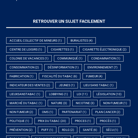
RETROUVER UN SUJET FACILEMENT
ACCUEIL COLLECTIF DE MINEURS
(1)
BURALISTES
(4)
CENTRE DE LOISIRS
(1)
CIGARETTES
(1)
CIGARETTE ÉLECTRONIQUE
(2)
COLONIE DE VACANCES
(1)
COMMUNIQUÉ
(1)
CONDAMNATION
(1)
CONSOMMATION
(2)
DÉSINFORMATION
(1)
ENVIRONNEMENT
(7)
FABRICATION
(1)
FISCALITÉ DU TABAC
(6)
FUMEUR
(4)
INDICATEUR DES VENTES
(2)
JEUNES
(1)
LIEU SANS TABAC
(1)
LIEUXSANSTABAC
(1)
LOBBYING
(1)
LOI
(11)
LÉGISLATION
(10)
MARCHÉ DU TABAC
(1)
NATURE
(3)
NICOTINE
(3)
NON-FUMEUR
(1)
NON FUMEUR
(2)
OMS
(1)
PARTENARIAT
(1)
PLAN CANCER
(2)
POLITIQUE
(1)
PRIX DU TABAC
(20)
PROCES
(1)
PROCÈS
(1)
PRÉVENTION
(2)
PUFF
(1)
RDLG
(2)
SANTÉ
(6)
SÉCU
(1)