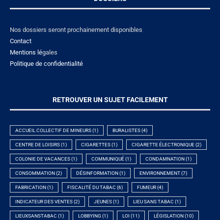
Nos dossiers seront prochainement disponibles
Contact
Mentions lé
gales
Politique de confidentialité
RETROUVER UN SUJET FACILEMENT
ACCUEIL COLLECTIF DE MINEURS
(1)
BURALISTES
(4)
CENTRE DE LOISIRS
(1)
CIGARETTES
(1)
CIGARETTE ÉLECTRONIQUE
(2)
COLONIE DE VACANCES
(1)
COMMUNIQUÉ
(1)
CONDAMNATION
(1)
CONSOMMATION
(2)
DÉSINFORMATION
(1)
ENVIRONNEMENT
(7)
FABRICATION
(1)
FISCALITÉ DU TABAC
(6)
FUMEUR
(4)
INDICATEUR DES VENTES
(2)
JEUNES
(1)
LIEU SANS TABAC
(1)
LIEUXSANSTABAC
(1)
LOBBYING
(1)
LOI
(11)
LÉGISLATION
(10)