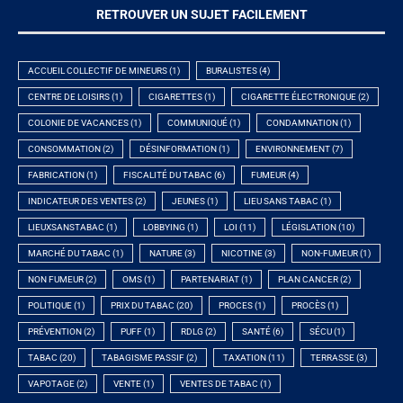
RETROUVER UN SUJET FACILEMENT
ACCUEIL COLLECTIF DE MINEURS
(1)
BURALISTES
(4)
CENTRE DE LOISIRS
(1)
CIGARETTES
(1)
CIGARETTE ÉLECTRONIQUE
(2)
COLONIE DE VACANCES
(1)
COMMUNIQUÉ
(1)
CONDAMNATION
(1)
CONSOMMATION
(2)
DÉSINFORMATION
(1)
ENVIRONNEMENT
(7)
FABRICATION
(1)
FISCALITÉ DU TABAC
(6)
FUMEUR
(4)
INDICATEUR DES VENTES
(2)
JEUNES
(1)
LIEU SANS TABAC
(1)
LIEUXSANSTABAC
(1)
LOBBYING
(1)
LOI
(11)
LÉGISLATION
(10)
MARCHÉ DU TABAC
(1)
NATURE
(3)
NICOTINE
(3)
NON-FUMEUR
(1)
NON FUMEUR
(2)
OMS
(1)
PARTENARIAT
(1)
PLAN CANCER
(2)
POLITIQUE
(1)
PRIX DU TABAC
(20)
PROCES
(1)
PROCÈS
(1)
PRÉVENTION
(2)
PUFF
(1)
RDLG
(2)
SANTÉ
(6)
SÉCU
(1)
TABAC
(20)
TABAGISME PASSIF
(2)
TAXATION
(11)
TERRASSE
(3)
VAPOTAGE
(2)
VENTE
(1)
VENTES DE TABAC
(1)