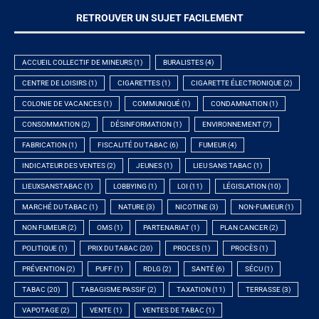
RETROUVER UN SUJET FACILEMENT
ACCUEIL COLLECTIF DE MINEURS
(1)
BURALISTES
(4)
CENTRE DE LOISIRS
(1)
CIGARETTES
(1)
CIGARETTE ÉLECTRONIQUE
(2)
COLONIE DE VACANCES
(1)
COMMUNIQUÉ
(1)
CONDAMNATION
(1)
CONSOMMATION
(2)
DÉSINFORMATION
(1)
ENVIRONNEMENT
(7)
FABRICATION
(1)
FISCALITÉ DU TABAC
(6)
FUMEUR
(4)
INDICATEUR DES VENTES
(2)
JEUNES
(1)
LIEU SANS TABAC
(1)
LIEUXSANSTABAC
(1)
LOBBYING
(1)
LOI
(11)
LÉGISLATION
(10)
MARCHÉ DU TABAC
(1)
NATURE
(3)
NICOTINE
(3)
NON-FUMEUR
(1)
NON FUMEUR
(2)
OMS
(1)
PARTENARIAT
(1)
PLAN CANCER
(2)
POLITIQUE
(1)
PRIX DU TABAC
(20)
PROCES
(1)
PROCÈS
(1)
PRÉVENTION
(2)
PUFF
(1)
RDLG
(2)
SANTÉ
(6)
SÉCU
(1)
TABAC
(20)
TABAGISME PASSIF
(2)
TAXATION
(11)
TERRASSE
(3)
VAPOTAGE
(2)
VENTE
(1)
VENTES DE TABAC
(1)