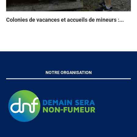
Colonies de vacances et accueils de mineurs :...
Ta
93
Di
À 
en
NOTRE ORGANISATION