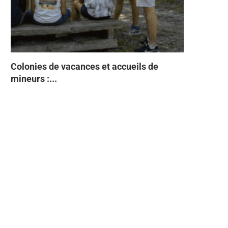
Colonies de vacances et accueils de
Tabac Indi
93% des Fr
Directive 
À quelques
mineurs :...
semestre 2
Faites ente
sans...