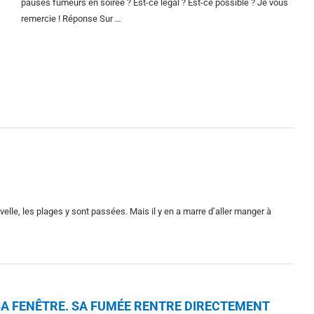
pauses fumeurs en soirée ? Est-ce légal ? Est-ce possible ? Je vous
remercie ! Réponse Sur …
lle, les plages y sont passées. Mais il y en a marre d’aller manger à
A FENÊTRE. SA FUMÉE RENTRE DIRECTEMENT