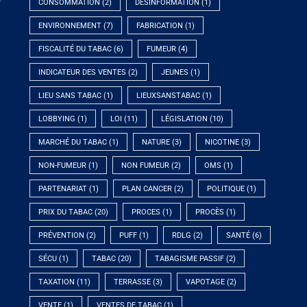
e
CONSOMMATION
(2)
DÉSINFORMATION
(1)
ENVIRONNEMENT
(7)
FABRICATION
(1)
FISCALITÉ DU TABAC
(6)
FUMEUR
(4)
INDICATEUR DES VENTES
(2)
JEUNES
(1)
LIEU SANS TABAC
(1)
LIEUXSANSTABAC
(1)
LOBBYING
(1)
LOI
(11)
LÉGISLATION
(10)
MARCHÉ DU TABAC
(1)
NATURE
(3)
NICOTINE
(3)
NON-FUMEUR
(1)
NON FUMEUR
(2)
OMS
(1)
PARTENARIAT
(1)
PLAN CANCER
(2)
POLITIQUE
(1)
PRIX DU TABAC
(20)
PROCES
(1)
PROCÈS
(1)
PRÉVENTION
(2)
PUFF
(1)
RDLG
(2)
SANTÉ
(6)
SÉCU
(1)
TABAC
(20)
TABAGISME PASSIF
(2)
TAXATION
(11)
TERRASSE
(3)
VAPOTAGE
(2)
VENTE
(1)
VENTES DE TABAC
(1)