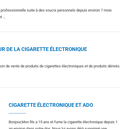
on professionnelle suite à des soucis personnels depuis environ 7 mois
nt …
UR DE LA CIGARETTE ÉLECTRONIQUE
sin de vente de produits de cigarettes électroniques et de produits dérivés.
CIGARETTE ÉLECTRONIQUE ET ADO
Bonjour,Mon fils a 15 ans et fume la cigarette électronique depuis 1
an environ dans notre dos. Nous lui avons déjà supprimé une