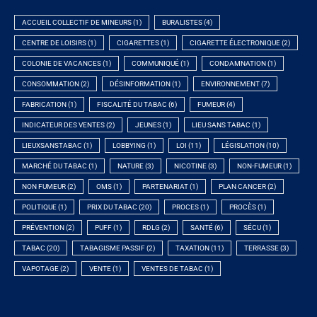
ACCUEIL COLLECTIF DE MINEURS
(1)
BURALISTES
(4)
CENTRE DE LOISIRS
(1)
CIGARETTES
(1)
CIGARETTE ÉLECTRONIQUE
(2)
COLONIE DE VACANCES
(1)
COMMUNIQUÉ
(1)
CONDAMNATION
(1)
CONSOMMATION
(2)
DÉSINFORMATION
(1)
ENVIRONNEMENT
(7)
FABRICATION
(1)
FISCALITÉ DU TABAC
(6)
FUMEUR
(4)
INDICATEUR DES VENTES
(2)
JEUNES
(1)
LIEU SANS TABAC
(1)
LIEUXSANSTABAC
(1)
LOBBYING
(1)
LOI
(11)
LÉGISLATION
(10)
MARCHÉ DU TABAC
(1)
NATURE
(3)
NICOTINE
(3)
NON-FUMEUR
(1)
NON FUMEUR
(2)
OMS
(1)
PARTENARIAT
(1)
PLAN CANCER
(2)
POLITIQUE
(1)
PRIX DU TABAC
(20)
PROCES
(1)
PROCÈS
(1)
PRÉVENTION
(2)
PUFF
(1)
RDLG
(2)
SANTÉ
(6)
SÉCU
(1)
TABAC
(20)
TABAGISME PASSIF
(2)
TAXATION
(11)
TERRASSE
(3)
VAPOTAGE
(2)
VENTE
(1)
VENTES DE TABAC
(1)