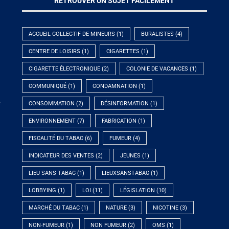
RETROUVER UN SUJET FACILEMENT
ACCUEIL COLLECTIF DE MINEURS
(1)
BURALISTES
(4)
CENTRE DE LOISIRS
(1)
CIGARETTES
(1)
CIGARETTE ÉLECTRONIQUE
(2)
COLONIE DE VACANCES
(1)
COMMUNIQUÉ
(1)
CONDAMNATION
(1)
e
CONSOMMATION
(2)
DÉSINFORMATION
(1)
ENVIRONNEMENT
(7)
FABRICATION
(1)
FISCALITÉ DU TABAC
(6)
FUMEUR
(4)
INDICATEUR DES VENTES
(2)
JEUNES
(1)
LIEU SANS TABAC
(1)
LIEUXSANSTABAC
(1)
LOBBYING
(1)
LOI
(11)
LÉGISLATION
(10)
MARCHÉ DU TABAC
(1)
NATURE
(3)
NICOTINE
(3)
NON-FUMEUR
(1)
NON FUMEUR
(2)
OMS
(1)