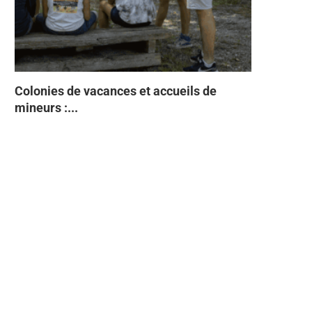
Colonies de vacances et accueils de
Tabac Indi
93% des Fr
Directive 
À quelques
mineurs :...
semestre 2
Faites ente
sans...