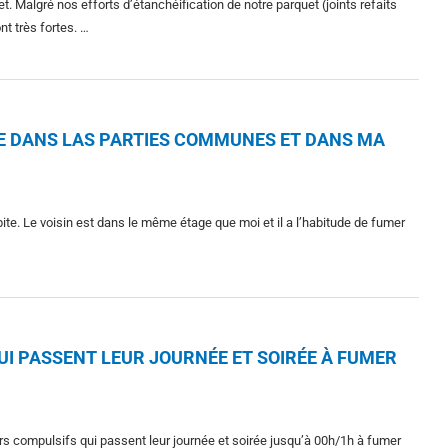
 Malgré nos efforts d’étanchéification de notre parquet (joints refaits
t très fortes. …
GE DANS LAS PARTIES COMMUNES ET DANS MA
ite. Le voisin est dans le même étage que moi et il a l’habitude de fumer
UI PASSENT LEUR JOURNÉE ET SOIRÉE À FUMER
rs compulsifs qui passent leur journée et soirée jusqu’à 00h/1h à fumer