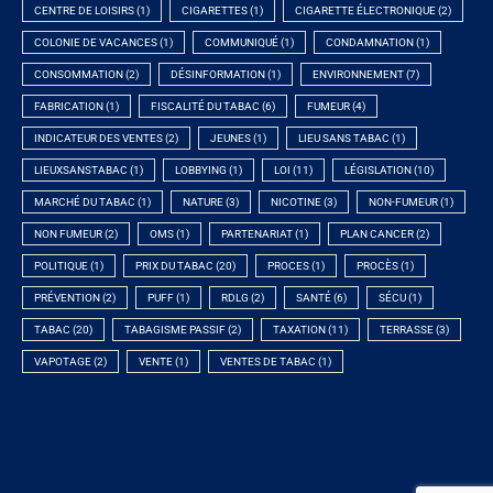
CENTRE DE LOISIRS
(1)
CIGARETTES
(1)
CIGARETTE ÉLECTRONIQUE
(2)
COLONIE DE VACANCES
(1)
COMMUNIQUÉ
(1)
CONDAMNATION
(1)
CONSOMMATION
(2)
DÉSINFORMATION
(1)
ENVIRONNEMENT
(7)
FABRICATION
(1)
FISCALITÉ DU TABAC
(6)
FUMEUR
(4)
INDICATEUR DES VENTES
(2)
JEUNES
(1)
LIEU SANS TABAC
(1)
LIEUXSANSTABAC
(1)
LOBBYING
(1)
LOI
(11)
LÉGISLATION
(10)
MARCHÉ DU TABAC
(1)
NATURE
(3)
NICOTINE
(3)
NON-FUMEUR
(1)
NON FUMEUR
(2)
OMS
(1)
PARTENARIAT
(1)
PLAN CANCER
(2)
POLITIQUE
(1)
PRIX DU TABAC
(20)
PROCES
(1)
PROCÈS
(1)
PRÉVENTION
(2)
PUFF
(1)
RDLG
(2)
SANTÉ
(6)
SÉCU
(1)
TABAC
(20)
TABAGISME PASSIF
(2)
TAXATION
(11)
TERRASSE
(3)
VAPOTAGE
(2)
VENTE
(1)
VENTES DE TABAC
(1)