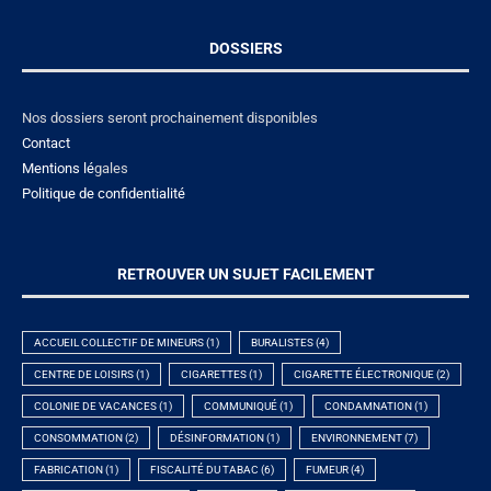
DOSSIERS
Nos dossiers seront prochainement disponibles
Contact
Mentions lé
gales
Politique de confidentialité
RETROUVER UN SUJET FACILEMENT
ACCUEIL COLLECTIF DE MINEURS
(1)
BURALISTES
(4)
CENTRE DE LOISIRS
(1)
CIGARETTES
(1)
CIGARETTE ÉLECTRONIQUE
(2)
COLONIE DE VACANCES
(1)
COMMUNIQUÉ
(1)
CONDAMNATION
(1)
CONSOMMATION
(2)
DÉSINFORMATION
(1)
ENVIRONNEMENT
(7)
FABRICATION
(1)
FISCALITÉ DU TABAC
(6)
FUMEUR
(4)