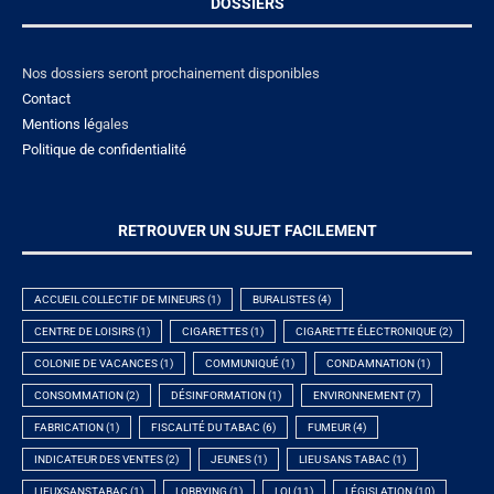
DOSSIERS
Nos dossiers seront prochainement disponibles
Contact
Mentions lé
gales
Politique de confidentialité
RETROUVER UN SUJET FACILEMENT
ACCUEIL COLLECTIF DE MINEURS
(1)
BURALISTES
(4)
CENTRE DE LOISIRS
(1)
CIGARETTES
(1)
CIGARETTE ÉLECTRONIQUE
(2)
COLONIE DE VACANCES
(1)
COMMUNIQUÉ
(1)
CONDAMNATION
(1)
CONSOMMATION
(2)
DÉSINFORMATION
(1)
ENVIRONNEMENT
(7)
FABRICATION
(1)
FISCALITÉ DU TABAC
(6)
FUMEUR
(4)
INDICATEUR DES VENTES
(2)
JEUNES
(1)
LIEU SANS TABAC
(1)
LIEUXSANSTABAC
(1)
LOBBYING
(1)
LOI
(11)
LÉGISLATION
(10)