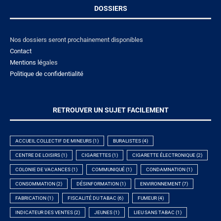
DOSSIERS
Nos dossiers seront prochainement disponibles
Contact
Mentions lé
gales
Politique de confidentialité
RETROUVER UN SUJET FACILEMENT
ACCUEIL COLLECTIF DE MINEURS
(1)
BURALISTES
(4)
CENTRE DE LOISIRS
(1)
CIGARETTES
(1)
CIGARETTE ÉLECTRONIQUE
(2)
COLONIE DE VACANCES
(1)
COMMUNIQUÉ
(1)
CONDAMNATION
(1)
CONSOMMATION
(2)
DÉSINFORMATION
(1)
ENVIRONNEMENT
(7)
FABRICATION
(1)
FISCALITÉ DU TABAC
(6)
FUMEUR
(4)
INDICATEUR DES VENTES
(2)
JEUNES
(1)
LIEU SANS TABAC
(1)