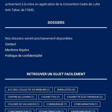
activement à la mise en application de la Convention Cadre de Lutte
Anti-Tabac de l’OMS.
DOSSIERS
Nos dossiers seront prochainement disponibles
Contact
Mentions lé
gales
Politique de confidentialité
RETROUVER UN SUJET FACILEMENT
ACCUEIL COLLECTIF DE MINEURS
(1)
BURALISTES
(4)
CENTRE DE LOISIRS
(1)
CIGARETTES
(1)
CIGARETTE ÉLECTRONIQUE
(2)
COLONIE DE VACANCES
(1)
COMMUNIQUÉ
(1)
CONDAMNATION
(1)
CONSOMMATION
(2)
DÉSINFORMATION
(1)
ENVIRONNEMENT
(7)