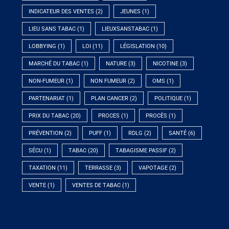
INDICATEUR DES VENTES
(2)
JEUNES
(1)
LIEU SANS TABAC
(1)
LIEUXSANSTABAC
(1)
LOBBYING
(1)
LOI
(11)
LÉGISLATION
(10)
MARCHÉ DU TABAC
(1)
NATURE
(3)
NICOTINE
(3)
NON-FUMEUR
(1)
NON FUMEUR
(2)
OMS
(1)
PARTENARIAT
(1)
PLAN CANCER
(2)
POLITIQUE
(1)
PRIX DU TABAC
(20)
PROCES
(1)
PROCÈS
(1)
PRÉVENTION
(2)
PUFF
(1)
RDLG
(2)
SANTÉ
(6)
SÉCU
(1)
TABAC
(20)
TABAGISME PASSIF
(2)
TAXATION
(11)
TERRASSE
(3)
VAPOTAGE
(2)
VENTE
(1)
VENTES DE TABAC
(1)