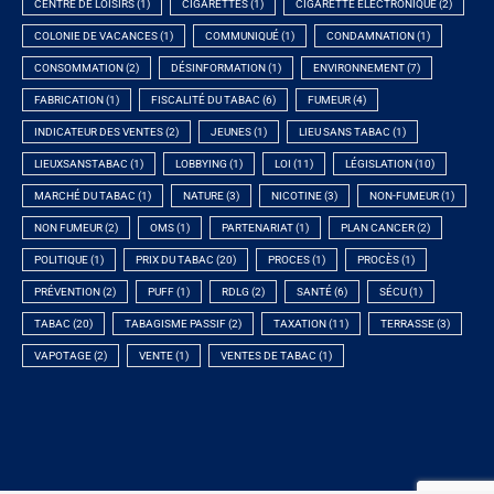
CENTRE DE LOISIRS
(1)
CIGARETTES
(1)
CIGARETTE ÉLECTRONIQUE
(2)
COLONIE DE VACANCES
(1)
COMMUNIQUÉ
(1)
CONDAMNATION
(1)
CONSOMMATION
(2)
DÉSINFORMATION
(1)
ENVIRONNEMENT
(7)
FABRICATION
(1)
FISCALITÉ DU TABAC
(6)
FUMEUR
(4)
INDICATEUR DES VENTES
(2)
JEUNES
(1)
LIEU SANS TABAC
(1)
LIEUXSANSTABAC
(1)
LOBBYING
(1)
LOI
(11)
LÉGISLATION
(10)
MARCHÉ DU TABAC
(1)
NATURE
(3)
NICOTINE
(3)
NON-FUMEUR
(1)
NON FUMEUR
(2)
OMS
(1)
PARTENARIAT
(1)
PLAN CANCER
(2)
POLITIQUE
(1)
PRIX DU TABAC
(20)
PROCES
(1)
PROCÈS
(1)
PRÉVENTION
(2)
PUFF
(1)
RDLG
(2)
SANTÉ
(6)
SÉCU
(1)
TABAC
(20)
TABAGISME PASSIF
(2)
TAXATION
(11)
TERRASSE
(3)
VAPOTAGE
(2)
VENTE
(1)
VENTES DE TABAC
(1)