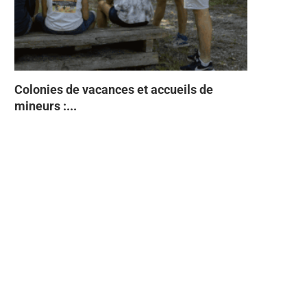
Colonies de vacances et accueils de
Tabac Indi
93% des Fr
Directive 
À quelques
mineurs :...
semestre 2
Faites ente
sans...