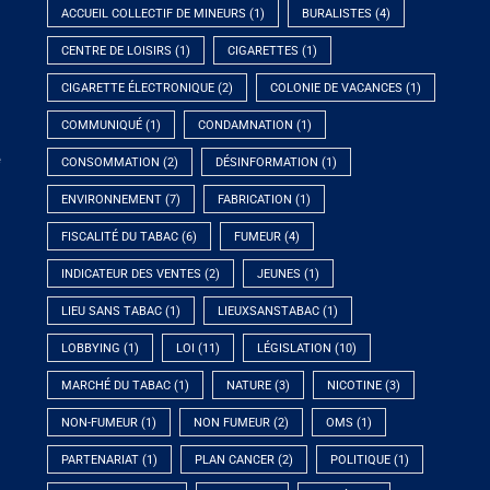
ACCUEIL COLLECTIF DE MINEURS
(1)
BURALISTES
(4)
CENTRE DE LOISIRS
(1)
CIGARETTES
(1)
CIGARETTE ÉLECTRONIQUE
(2)
COLONIE DE VACANCES
(1)
COMMUNIQUÉ
(1)
CONDAMNATION
(1)
e
CONSOMMATION
(2)
DÉSINFORMATION
(1)
ENVIRONNEMENT
(7)
FABRICATION
(1)
FISCALITÉ DU TABAC
(6)
FUMEUR
(4)
INDICATEUR DES VENTES
(2)
JEUNES
(1)
LIEU SANS TABAC
(1)
LIEUXSANSTABAC
(1)
LOBBYING
(1)
LOI
(11)
LÉGISLATION
(10)
MARCHÉ DU TABAC
(1)
NATURE
(3)
NICOTINE
(3)
NON-FUMEUR
(1)
NON FUMEUR
(2)
OMS
(1)
PARTENARIAT
(1)
PLAN CANCER
(2)
POLITIQUE
(1)