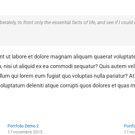
rately, to front only the essential facts of life, and see if I could
t ut labore et dolore magnam aliquam quaerat voluptat
m, nisi ut aliquid ex ea commodi sequatur? Quis autem vel
 illum qui lorem eum fugiat quo voluptas nulla pariatur? A
oluptatum deleniti atque corrupti quos dolores et quas mo
Portfolio Demo 2
Portf
17 novembre 2015
17 no