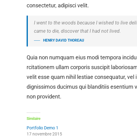
consectetur, adipisci velit.
I went to the woods because I wished to live delibe
came to die, discover that I had not lived.
HENRY DAVID THOREAU
Quia non numquam eius modi tempora incidun
rcitationem ullam corporis suscipit laboriosa
velit esse quam nihil lestiae consequatur, vel
dignissimos ducimus qui blanditiis esentium v
non provident.
Similaire
Portfolio Demo 1
17 novembre 2015