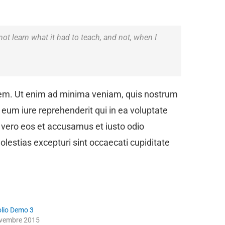
 not learn what it had to teach, and not, when I
em. Ut enim ad minima veniam, quis nostrum
 eum iure reprehenderit qui in ea voluptate
t vero eos et accusamus et iusto odio
lestias excepturi sint occaecati cupiditate
olio Demo 3
vembre 2015