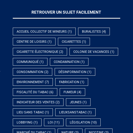
RETROUVER UN SUJET FACILEMENT
ACCUEIL COLLECTIF DE MINEURS
(1)
BURALISTES
(4)
CENTRE DE LOISIRS
(1)
CIGARETTES
(1)
CIGARETTE ÉLECTRONIQUE
(2)
COLONIE DE VACANCES
(1)
COMMUNIQUÉ
(1)
CONDAMNATION
(1)
e
CONSOMMATION
(2)
DÉSINFORMATION
(1)
ENVIRONNEMENT
(7)
FABRICATION
(1)
FISCALITÉ DU TABAC
(6)
FUMEUR
(4)
INDICATEUR DES VENTES
(2)
JEUNES
(1)
LIEU SANS TABAC
(1)
LIEUXSANSTABAC
(1)
LOBBYING
(1)
LOI
(11)
LÉGISLATION
(10)
MARCHÉ DU TABAC
(1)
NATURE
(3)
NICOTINE
(3)