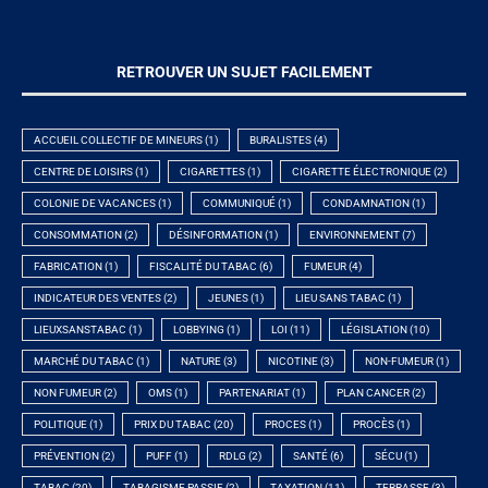
RETROUVER UN SUJET FACILEMENT
ACCUEIL COLLECTIF DE MINEURS
(1)
BURALISTES
(4)
CENTRE DE LOISIRS
(1)
CIGARETTES
(1)
CIGARETTE ÉLECTRONIQUE
(2)
COLONIE DE VACANCES
(1)
COMMUNIQUÉ
(1)
CONDAMNATION
(1)
CONSOMMATION
(2)
DÉSINFORMATION
(1)
ENVIRONNEMENT
(7)
FABRICATION
(1)
FISCALITÉ DU TABAC
(6)
FUMEUR
(4)
INDICATEUR DES VENTES
(2)
JEUNES
(1)
LIEU SANS TABAC
(1)
LIEUXSANSTABAC
(1)
LOBBYING
(1)
LOI
(11)
LÉGISLATION
(10)
MARCHÉ DU TABAC
(1)
NATURE
(3)
NICOTINE
(3)
NON-FUMEUR
(1)
NON FUMEUR
(2)
OMS
(1)
PARTENARIAT
(1)
PLAN CANCER
(2)
POLITIQUE
(1)
PRIX DU TABAC
(20)
PROCES
(1)
PROCÈS
(1)
PRÉVENTION
(2)
PUFF
(1)
RDLG
(2)
SANTÉ
(6)
SÉCU
(1)
TABAC
(20)
TABAGISME PASSIF
(2)
TAXATION
(11)
TERRASSE
(3)