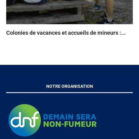
Colonies de vacances et accueils de mineurs :...
Ta
93
Di
À 
en
NOTRE ORGANISATION